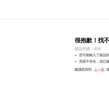
很抱歉！找
錯誤代碼：404
您可能輸入了錯誤
頁面不存在，或已
建議您回到
上一頁